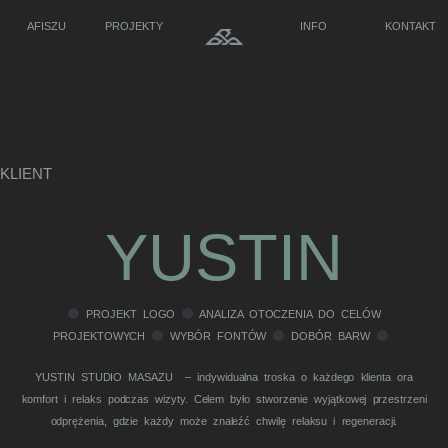
AFISZU
PROJEKTY
INFO
KONTAKT
KLIENT
YUSTIN
PROJEKT LOGO
ANALIZA OTOCZENIA DO CELÓW
PROJEKTOWYCH
WYBÓR FONTÓW
DOBÓR BARW
YUSTIN STUDIO MASAZU – indywidualna troska o każdego klienta ora
komfort i relaks podczas wizyty. Celem było stworzenie wyjątkowej przestrzeni
odprężenia, gdzie każdy może znaleźć chwilę relaksu i regeneracji.