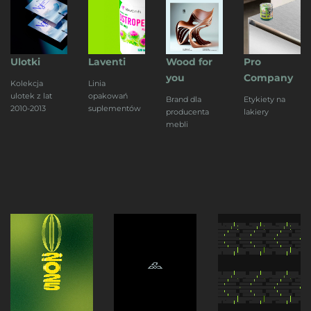
Ulotki
Laventi
Wood for
Pro
you
Company
Kolekcja
Linia
ulotek z lat
opakowań
Brand dla
Etykiety na
2010-2013
suplementów
producenta
lakiery
mebli