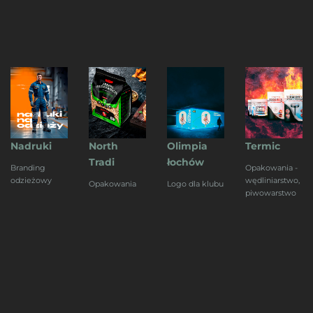
Nadruki
North
Olimpia
Termic
Tradi
łochów
Branding
Opakowania -
odzieżowy
wędliniarstwo,
Opakowania
Logo dla klubu
piwowarstwo