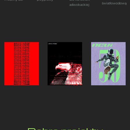
światłowodową
adwokackiej