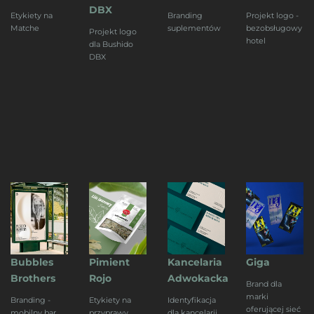
DBX
Etykiety na
Branding
Projekt logo -
Matche
suplementów
bezobsługowy
Projekt logo
hotel
dla Bushido
DBX
Bubbles
Pimient
Kancelaria
Giga
Brothers
Rojo
Adwokacka
Brand dla
marki
Branding -
Etykiety na
Identyfikacja
oferującej sieć
mobilny bar
przyprawy
dla kancelarii