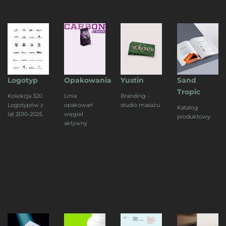
Logotyp
Opakowania
Yustin
Sand
Tropic
Kolekcja 320
Linia
Branding -
Logotypów z
opakowań
studio masażu
Katalog
lat 2010-2025
węgiel
produktowy
aktywny