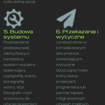
tylko jedną opcję.
5. Budowa
6. Przekazanie i
systemu
wytyczne
Rozszerzenie
Umieszczenie w
podstawowej
kompleksowym
identyfikacji o
dokumencie
kompletny
zawierającym
system wizualny
wytyczne
obejmujący
dotyczące marki,
typografię, kolory,
który każdy
ikonografię,
projektant,
wzory, styl
programista lub
fotografii i ruch,
partner będzie
stworzony do
mógł otworzyć i
użycia na każdym
używać z pełnym