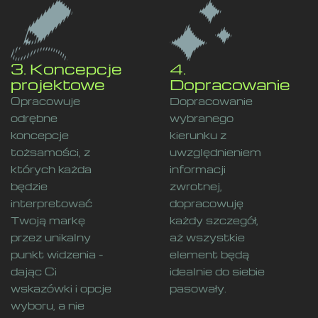
3. Koncepcje
4.
projektowe
Dopracowanie
Opracowuje
Dopracowanie
odrębne
wybranego
koncepcje
kierunku z
tożsamości, z
uwzględnieniem
których każda
informacji
będzie
zwrotnej,
interpretować
dopracowuję
Twoją markę
każdy szczegół,
przez unikalny
aż wszystkie
punkt widzenia -
element będą
dając Ci
idealnie do siebie
wskazówki i opcje
pasowały.
wyboru, a nie