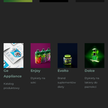
Ge
Enjoy
Evolto
Dolce
Appliance
Etykiety na
Brand
Etykiety na
soki
suplementów
lakiery do
Katalog
diety
paznokci
produktowy