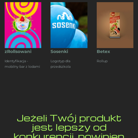
zRollsowani
Sosenki
Betex
Identyfikacja -
Logotyp dla
Rollup
mobilny bar z lodami
przedszkola
Jeżeli Twój produkt
jest lepszy od
konkurencji, powinien